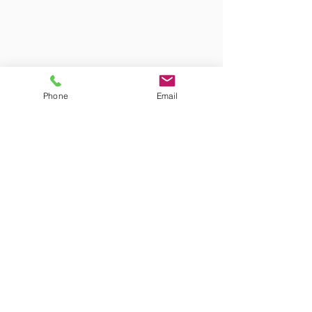
Phone
Email
CSH Hautmont
Espace Chauwel
117 Rue de Louvroil
59330 Hautmont, France
CSH59330@gmail.com
06 08 42 67 35
CSH Hautmont est affilié à