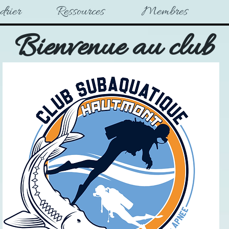
drier
Ressources
Membres
Bienvenue au club